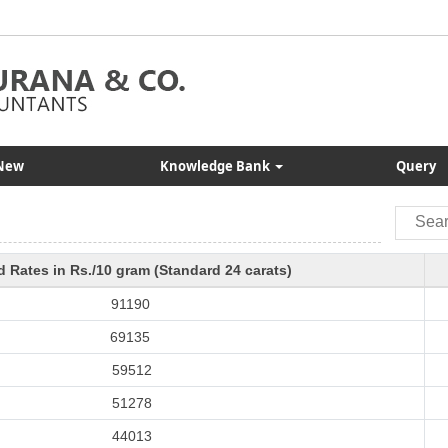
New
Knowledge Bank
Query
d Rates in Rs./10 gram (Standard 24 carats)
91190
69135
59512
51278
44013